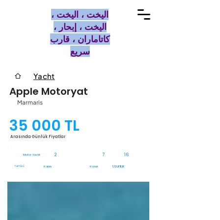
اليخت ، اليخت ،
اليخت ، إبحار ،
كاتاماران ، قارب
سريع
Yacht
Apple Motoryat
Marmaris
35 000 TL
Arasında Günlük Fiyatlar
2
7
16
Motor Yacht
Yat türü
Uzunluk
Kabin
Konuk