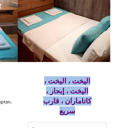
اليخت ، اليخت ،
اليخت ، إبحار ،
كاتاماران ، قارب
ptan, 
سريع