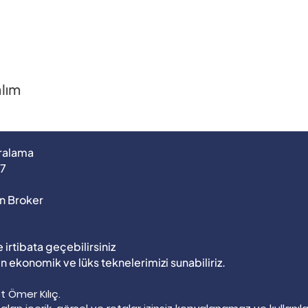
alım
iralama
37
n Broker
 irtibata geçebilirsiniz
 en ekonomik ve lüks teknelerimizi sunabiliriz.
 Ömer Kılıç.