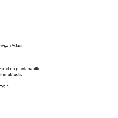
avşan Adası

otel da planlanabilir.

lenmektedir.

mdir.
