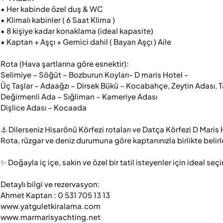
• Her kabinde özel duş & WC

• Klimalı kabinler ( 6 Saat Klima )

• 8 kişiye kadar konaklama (ideal kapasite)

• Kaptan + Aşçı + Gemici dahil ( Bayan Aşçı ) Aile 

Rota (Hava şartlarına göre esnektir):

Selimiye – Söğüt – Bozburun Koyları- D maris Hotel - 

Üç Taşlar – Adaağzı – Dirsek Bükü – Kocabahçe, Zeytin Adası, T
Değirmenli Ada – Sığliman – Kameriye Adası

Dişlice Adası – Kocaada

⚓ Dilerseniz Hisarönü Körfezi rotaları ve Datça Körfezi D Maris H
Rota, rüzgar ve deniz durumuna göre kaptanınızla birlikte belir
✨ Doğayla iç içe, sakin ve özel bir tatil isteyenler için ideal seçi
Detaylı bilgi ve rezervasyon:

Ahmet Kaptan : 0 531 705 13 13

www.yatguletkiralama.com

www.marmarisyachting.net
