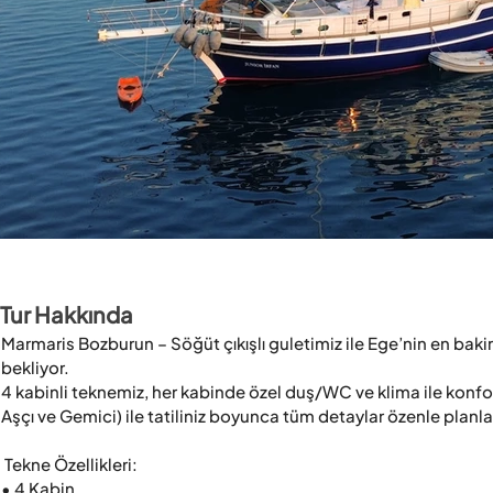
Tur Hakkında
Marmaris Bozburun – Söğüt çıkışlı guletimiz ile Ege’nin en bakir 
bekliyor. 

4 kabinli teknemiz, her kabinde özel duş/WC ve klima ile konf
Aşçı ve Gemici) ile tatiliniz boyunca tüm detaylar özenle planlan
 Tekne Özellikleri:

• 4 Kabin
