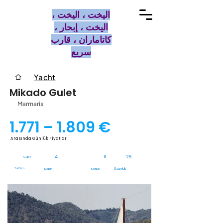
اليخت ، اليخت ،
اليخت ، إبحار ،
كاتاماران ، قارب
سريع
Yacht
Mikado Gulet
Marmaris
1.771 – 1.809 €
Arasında Günlük Fiyatlar
4
8
26
Gulet
Yat türü
Uzunluk
Kabin
Konuk