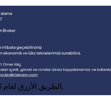
iralama
37
n Broker
 irtibata geçebilirsiniz
 en ekonomik ve lüks teknelerimizi sunabiliriz.
 Ömer Kılıç.
r alan içerik, görsel ve rotalar izinsiz kopyalanamaz ve kullanı
w.kiralikteknem.com
الطريق الأزرق لعام 2023 جاهز.