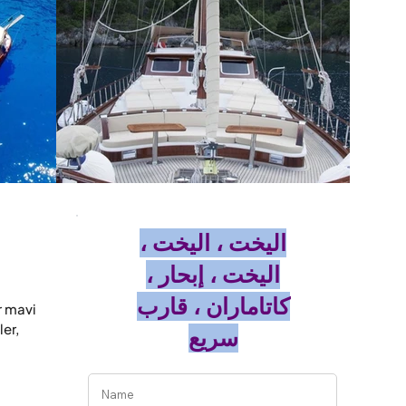
اليخت ، اليخت ،
اليخت ، إبحار ،
كاتاماران ، قارب
 mavi 
er, 
سريع