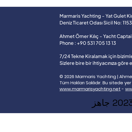
Marmaris Yachting - Yat Gulet K
Deniz Ticaret Odası Sicil No: 115
Ahmet Ömer Kılıç - Yacht Captai
Phone : +90 531 705 13 13
7/24 Tekne Kiralamak için bizimle
Sizlere bire bir ihtiyacınıza göre
© 2026 Marmaris Yachting | Ahmet
Tüm Hakları Saklıdır. Bu sitede ye
www.marmarisyachting.net
-
ww